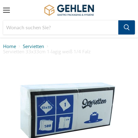
Menü
Home
Servietten
Servietten 33x33cm 1-lagig weiß 1/4 Falz