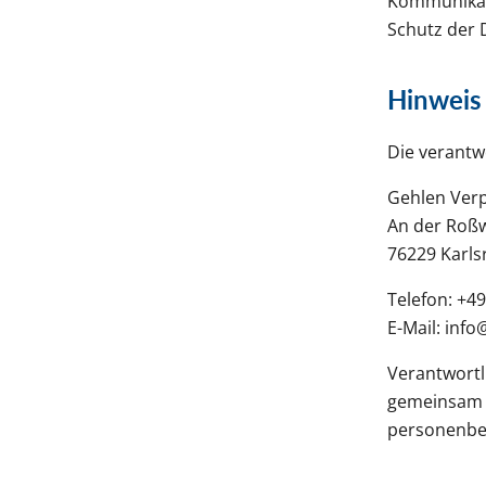
Kommunikati
Schutz der D
Hinweis 
Die verantwo
Gehlen Ve
An der Roß
76229 Karls
Telefon: +49
E-Mail: inf
Verantwortli
gemeinsam m
personenbez