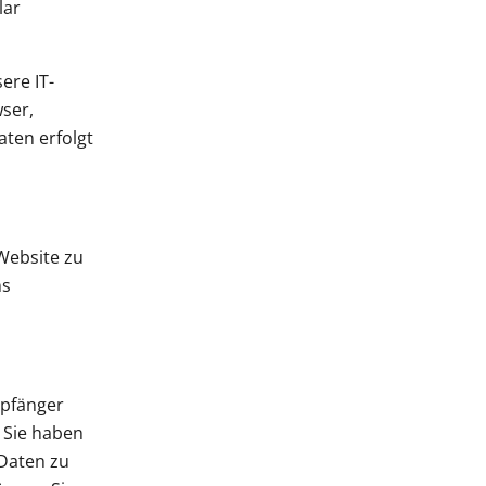
lar
ere IT-
wser,
aten erfolgt
 Website zu
ns
mpfänger
 Sie haben
 Daten zu