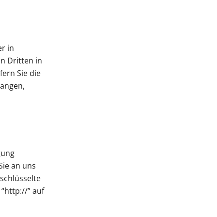
r in
n Dritten in
ern Sie die
langen,
gung
Sie an uns
rschlüsselte
http://” auf