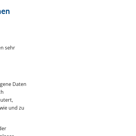
nen
en sehr
ogene Daten
ch
utert,
 wie und zu
der