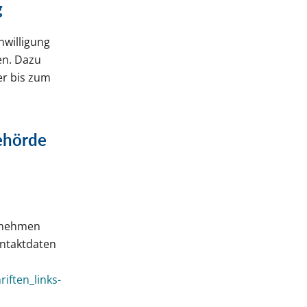
g
nwilligung
fen. Dazu
er bis zum
ehörde
ernehmen
ontaktdaten
iften_links-