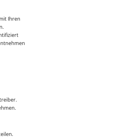
mit Ihren
n.
ifiziert
 entnehmen
reiber.
nehmen.
eilen.