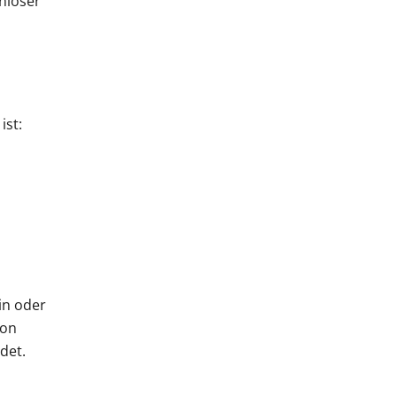
nloser
ist:
ein oder
von
det.