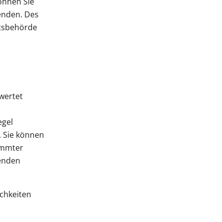
önnen Sie
enden. Des
htsbehörde
wertet
egel
. Sie können
immter
genden
chkeiten