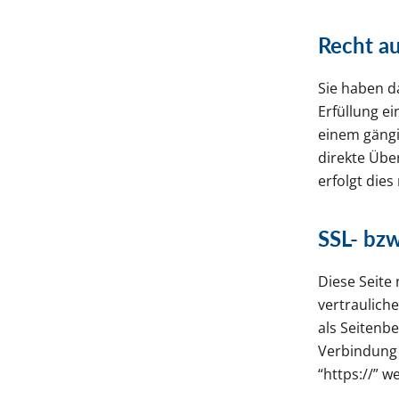
Recht a
Sie haben da
Erfüllung ei
einem gängi
direkte Übe
erfolgt dies
SSL- bzw
Diese Seite
vertrauliche
als Seitenb
Verbindung 
“https://” 