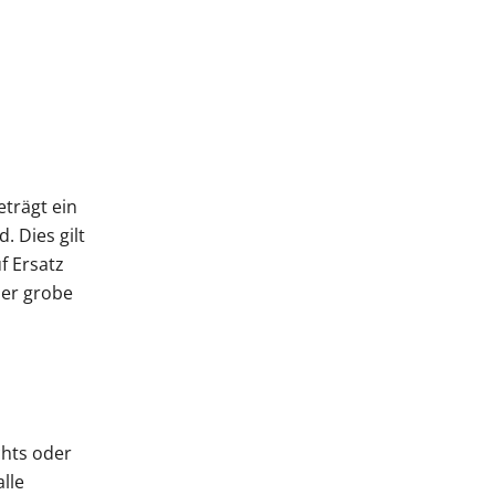
trägt ein
. Dies gilt
f Ersatz
der grobe
chts oder
lle