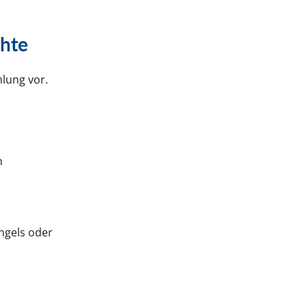
chte
lung vor.
n
ngels oder