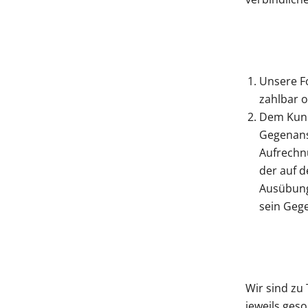
Unsere F
zahlbar o
Dem Kund
Gegenansp
Aufrechn
der auf 
Ausübung 
sein Geg
Wir sind zu
jeweils ges