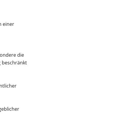
n einer
sondere die
g beschränkt
ntlicher
geblicher