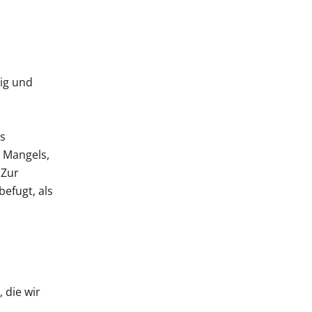
ig und
es
 Mangels,
 Zur
efugt, als
 die wir