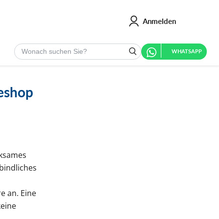
Anmelden
Suchen
WHATSAPP
eshop
rksames
bindliches
e an. Eine
keine