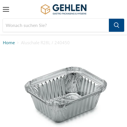
Menü
Home
Aluschale R28L / 240450