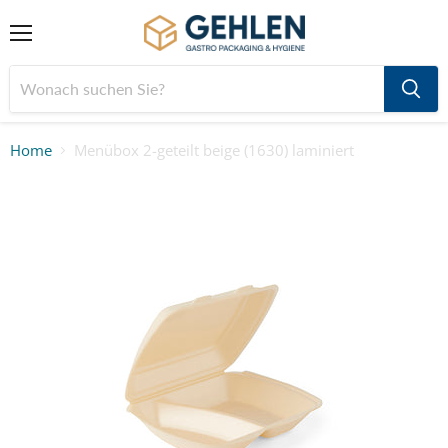
Menü
Home
Menübox 2-geteilt beige (1630) laminiert