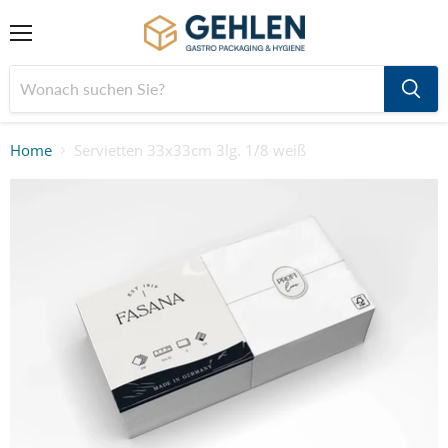
Menü
Home
Servietten 33x33cm 3lg. 1/8 weiß